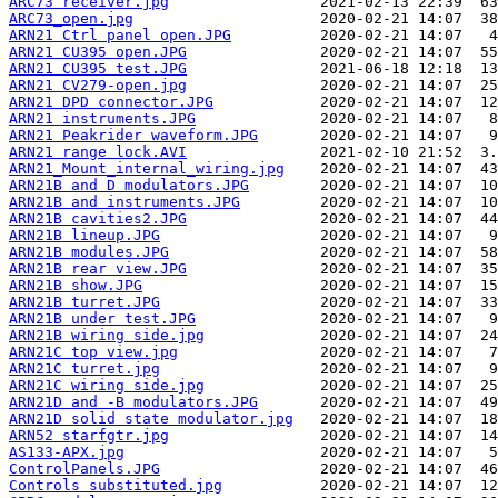
ARC73 receiver.jpg
ARC73_open.jpg
ARN21 Ctrl panel open.JPG
ARN21 CU395 open.JPG
ARN21 CU395 test.JPG
ARN21 CV279-open.jpg
ARN21 DPD connector.JPG
ARN21 instruments.JPG
ARN21 Peakrider waveform.JPG
ARN21 range lock.AVI
ARN21_Mount_internal_wiring.jpg
ARN21B and D modulators.JPG
ARN21B and instruments.JPG
ARN21B cavities2.JPG
ARN21B lineup.JPG
ARN21B modules.JPG
ARN21B rear view.JPG
ARN21B show.JPG
ARN21B turret.JPG
ARN21B under test.JPG
ARN21B wiring side.jpg
ARN21C top view.jpg
ARN21C turret.jpg
ARN21C wiring side.jpg
ARN21D and -B modulators.JPG
ARN21D solid state modulator.jpg
ARN52 starfgtr.jpg
AS133-APX.jpg
ControlPanels.JPG
Controls substituted.jpg