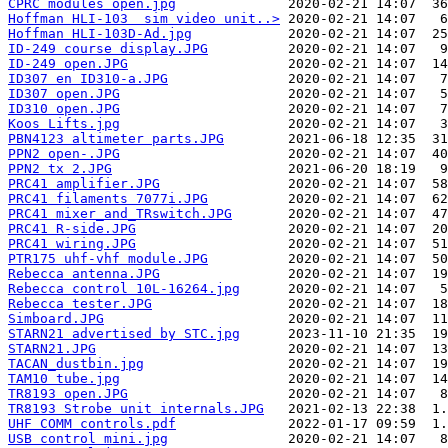
CPRC modules open.jpg
Hoffman HLI-103  sim video unit..>
Hoffman HLI-103D-Ad.jpg
ID-249 course display.JPG
ID-249 open.JPG
ID307 en ID310-a.JPG
ID307 open.JPG
ID310 open.JPG
Koos Lifts.jpg
PBN4123 altimeter parts.JPG
PPN2 open-.JPG
PPN2 tx 2.JPG
PRC41 amplifier.JPG
PRC41 filaments 7077i.JPG
PRC41 mixer_and_TRswitch.JPG
PRC41 R-side.JPG
PRC41 wiring.JPG
PTR175 uhf-vhf module.JPG
Rebecca antenna.JPG
Rebecca control 10L-16264.jpg
Rebecca tester.JPG
Simboard.JPG
STARN21 advertised by STC.jpg
STARN21.JPG
TACAN_dustbin.jpg
TAM10 tube.jpg
TR8193 open.JPG
TR8193 Strobe unit internals.JPG
UHF COMM controls.pdf
USB control mini.jpg