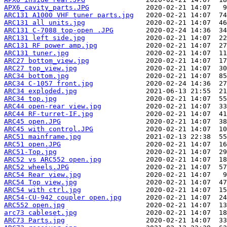
APX6_cavity_parts.JPG
ARC131 A1000 VHF tuner parts.jpg
ARC131 all units.jpg
ARC131 C-7088 top-open .JPG
ARC131 left side.jpg
ARC131 RF power amp.jpg
ARC131 tuner.jpg
ARC27 bottom_view.jpg
ARC27 top_view.jpg
ARC34 bottom.jpg
ARC34 C-1057 front.jpg
ARC34 exploded.jpg
ARC34 top.jpg
ARC44 open-rear view.jpg
ARC44 RF-turret-IF.jpg
ARC45 open.JPG
ARC45 with control.JPG
ARC51 mainframe.jpg
ARC51 open.JPG
ARC51-Top.jpg
ARC52 vs ARC552 open.jpg
ARC52 wheels.JPG
ARC54 Rear view.jpg
ARC54 Top view.jpg
ARC54 with ctrl.jpg
ARC54-CU-942 coupler open.jpg
ARC552 open.jpg
arc73 cableset.jpg
ARC73 Parts.jpg