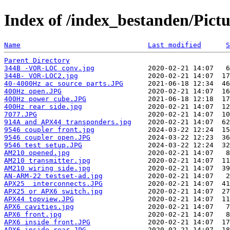
Index of /index_bestanden/Pictu
Name
Last modified
S
Parent Directory
344B -VOR-LOC conv.jpg
344B- VOR-LOC2.jpg
40-4000Hz ac source parts.JPG
400Hz open.JPG
400Hz power cube.JPG
400Hz rear side.jpg
7077.JPG
914A and APX44 transponders.jpg
9546 coupler front.jpg
9546 coupler open.JPG
9546 test setup.JPG
AM210 opened.jpg
AM210 transmitter.jpg
AM210 wiring side.jpg
AN-ARM-22 testset-ad.jpg
APX25  interconnects.JPG
APX25 or APX6 switch.jpg
APX44 topview.JPG
APX6 cavities.jpg
APX6 front.jpg
APX6 inside front.JPG
APX6 inside rear.JPG