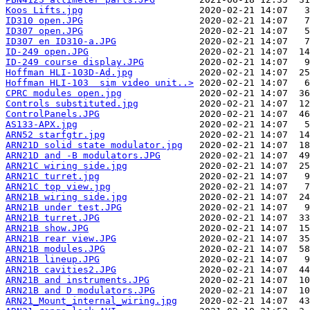
Koos Lifts.jpg
ID310 open.JPG
ID307 open.JPG
ID307 en ID310-a.JPG
ID-249 open.JPG
ID-249 course display.JPG
Hoffman HLI-103D-Ad.jpg
Hoffman HLI-103  sim video unit..>
CPRC modules open.jpg
Controls substituted.jpg
ControlPanels.JPG
AS133-APX.jpg
ARN52 starfgtr.jpg
ARN21D solid state modulator.jpg
ARN21D and -B modulators.JPG
ARN21C wiring side.jpg
ARN21C turret.jpg
ARN21C top view.jpg
ARN21B wiring side.jpg
ARN21B under test.JPG
ARN21B turret.JPG
ARN21B show.JPG
ARN21B rear view.JPG
ARN21B modules.JPG
ARN21B lineup.JPG
ARN21B cavities2.JPG
ARN21B and instruments.JPG
ARN21B and D modulators.JPG
ARN21_Mount_internal_wiring.jpg