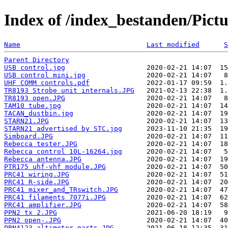
Index of /index_bestanden/Pictu
Name
Last modified
S
Parent Directory
USB control.jpg
USB control mini.jpg
UHF COMM controls.pdf
TR8193 Strobe unit internals.JPG
TR8193 open.JPG
TAM10 tube.jpg
TACAN_dustbin.jpg
STARN21.JPG
STARN21 advertised by STC.jpg
Simboard.JPG
Rebecca tester.JPG
Rebecca control 10L-16264.jpg
Rebecca antenna.JPG
PTR175 uhf-vhf module.JPG
PRC41 wiring.JPG
PRC41 R-side.JPG
PRC41 mixer_and_TRswitch.JPG
PRC41 filaments 7077i.JPG
PRC41 amplifier.JPG
PPN2 tx 2.JPG
PPN2 open-.JPG
PBN4123 altimeter parts.JPG