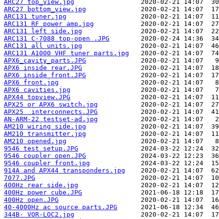
ARC27 top_view.jpg
ARC27 bottom_view.jpg
ARC131 tuner.jpg
ARC131 RF power amp.jpg
ARC131 left side.jpg
ARC131 C-7088 top-open .JPG
ARC131 all units.jpg
ARC131 A1000 VHF tuner parts.jpg
APX6_cavity_parts.JPG
APX6 inside rear.JPG
APX6 inside front.JPG
APX6 front.jpg
APX6 cavities.jpg
APX44 topview.JPG
APX25 or APX6 switch.jpg
APX25  interconnects.JPG
AN-ARM-22 testset-ad.jpg
AM210 wiring side.jpg
AM210 transmitter.jpg
AM210 opened.jpg
9546 test setup.JPG
9546 coupler open.JPG
9546 coupler front.jpg
914A and APX44 transponders.jpg
7077.JPG
400Hz rear side.jpg
400Hz power cube.JPG
400Hz open.JPG
40-4000Hz ac source parts.JPG
344B- VOR-LOC2.jpg