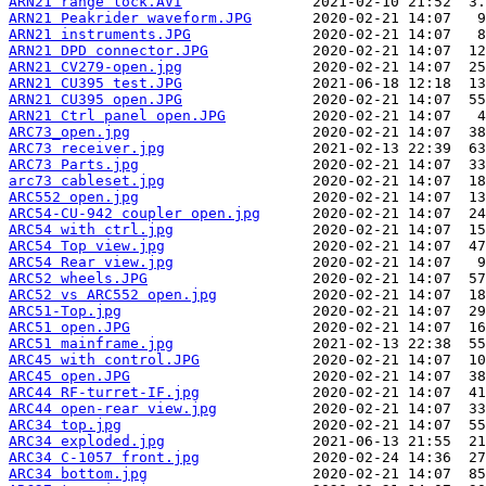
ARN21 range lock.AVI
ARN21 Peakrider waveform.JPG
ARN21 instruments.JPG
ARN21 DPD connector.JPG
ARN21 CV279-open.jpg
ARN21 CU395 test.JPG
ARN21 CU395 open.JPG
ARN21 Ctrl panel open.JPG
ARC73_open.jpg
ARC73 receiver.jpg
ARC73 Parts.jpg
arc73 cableset.jpg
ARC552 open.jpg
ARC54-CU-942 coupler open.jpg
ARC54 with ctrl.jpg
ARC54 Top view.jpg
ARC54 Rear view.jpg
ARC52 wheels.JPG
ARC52 vs ARC552 open.jpg
ARC51-Top.jpg
ARC51 open.JPG
ARC51 mainframe.jpg
ARC45 with control.JPG
ARC45 open.JPG
ARC44 RF-turret-IF.jpg
ARC44 open-rear view.jpg
ARC34 top.jpg
ARC34 exploded.jpg
ARC34 C-1057 front.jpg
ARC34 bottom.jpg